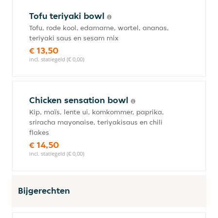
Tofu teriyaki bowl
Tofu, rode kool, edamame, wortel, ananas,
teriyaki saus en sesam mix
€ 13,50
incl. statiegeld (€ 0,00)
Chicken sensation bowl
Kip, maïs, lente ui, komkommer, paprika,
sriracha mayonaise, teriyakisaus en chili
flakes
€ 14,50
incl. statiegeld (€ 0,00)
Bijgerechten