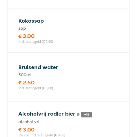
Kokossap
sap
€ 3,00
incl. statiegeld (€ 0,00)
Bruisend water
500ml
€ 2,50
incl. statiegeld (€ 0,00)
Alcoholvrij radler bier
+18
alcohol vrij
€ 3,00
5% vol, incl. statiegeld (€ 0,00)