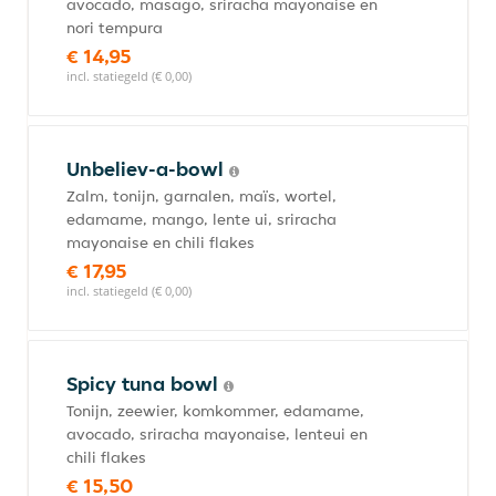
avocado, masago, sriracha mayonaise en
nori tempura
€ 14,95
incl. statiegeld (€ 0,00)
Unbeliev-a-bowl
Zalm, tonijn, garnalen, maïs, wortel,
edamame, mango, lente ui, sriracha
mayonaise en chili flakes
€ 17,95
incl. statiegeld (€ 0,00)
Spicy tuna bowl
Tonijn, zeewier, komkommer, edamame,
avocado, sriracha mayonaise, lenteui en
chili flakes
€ 15,50