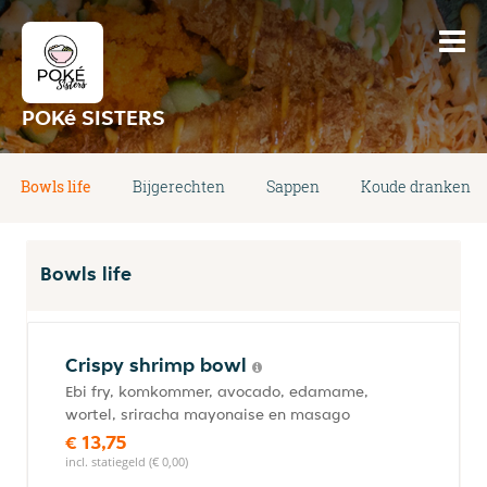
POKé SISTERS
Bowls life
Bijgerechten
Sappen
Koude dranken
Bowls life
Crispy shrimp bowl
Ebi fry, komkommer, avocado, edamame,
wortel, sriracha mayonaise en masago
€ 13,75
incl. statiegeld (€ 0,00)