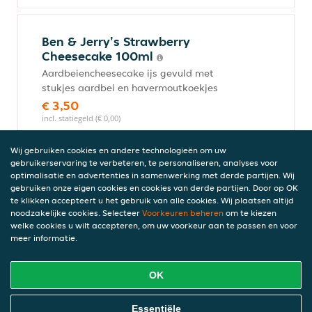
Ben & Jerry's Strawberry
Cheesecake 100ml
Aardbeiencheesecake ijs gevuld met
stukjes aardbei en havermoutkoekjes
€ 3,50
incl. statiegeld (€ 0,00)
Wij gebruiken cookies en andere technologieën om uw
gebruikerservaring te verbeteren, te personaliseren, analyses voor
Ben & Jerry's Cookie Dough
optimalisatie en advertenties in samenwerking met derde partijen. Wij
gebruiken onze eigen cookies en cookies van derde partijen. Door op OK
100ml
te klikken accepteert u het gebruik van alle cookies. Wij plaatsen altijd
Vanilleroomijs met stukken chocolate chip
noodzakelijke cookies. Selecteer
Voorkeuren beheren
om te kiezen
koekjesdeeg
welke cookies u wilt accepteren, om uw voorkeur aan te passen en voor
meer informatie.
€ 3,50
incl. statiegeld (€ 0,00)
OK
Online Eten Bestellen
Essentiële