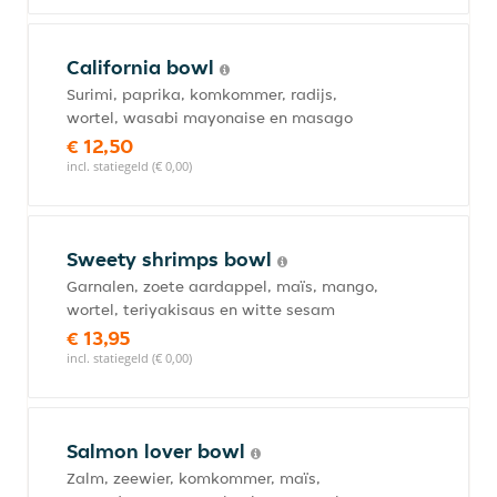
California bowl
Surimi, paprika, komkommer, radijs,
wortel, wasabi mayonaise en masago
€ 12,50
incl. statiegeld (€ 0,00)
Sweety shrimps bowl
Garnalen, zoete aardappel, maïs, mango,
wortel, teriyakisaus en witte sesam
€ 13,95
incl. statiegeld (€ 0,00)
Salmon lover bowl
Zalm, zeewier, komkommer, maïs,