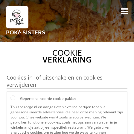
POKé SISTERS
COOKIE
VERKLARING
Cookies in- of uitschakelen en cookies
verwijderen
Gepersonaliseerde cookie-pakket
Thuisbezorgd.nl en aangesloten externe partijen tonen je
gepersonaliseerde advertenties, die naar onze mening relevant zijn
voor jou. Onze website werkt zoals je zou verwachten. We
gebruiken functionele cookies, zoals het opslaan van wat er in je
winkelmandje zat bij een specifiek restaurant. We gebruiken
analytische cookies om te zien hoe we de website kunnen