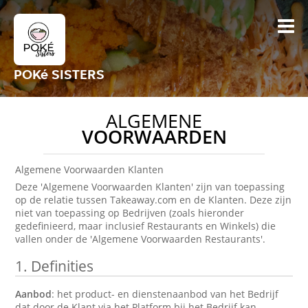
POKé SISTERS
ALGEMENE
VOORWAARDEN
Algemene Voorwaarden Klanten
Deze 'Algemene Voorwaarden Klanten' zijn van toepassing
op de relatie tussen Takeaway.com en de Klanten. Deze zijn
niet van toepassing op Bedrijven (zoals hieronder
gedefinieerd, maar inclusief Restaurants en Winkels) die
vallen onder de 'Algemene Voorwaarden Restaurants'.
1.
Definities
Aanbod
: het product- en dienstenaanbod van het Bedrijf
dat door de Klant via het Platform bij het Bedrijf kan