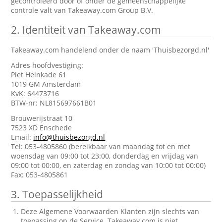
gecontroleerd door of onder de gemeenschappelijke
controle valt van Takeaway.com Group B.V.
2.
Identiteit van Takeaway.com
Takeaway.com handelend onder de naam 'Thuisbezorgd.nl'
Adres hoofdvestiging:
Piet Heinkade 61
1019 GM Amsterdam
KvK: 64473716
BTW-nr: NL815697661B01
Brouwerijstraat 10
7523 XD Enschede
Email:
info@thuisbezorgd.nl
Tel: 053-4805860 (bereikbaar van maandag tot en met
woensdag van 09:00 tot 23:00, donderdag en vrijdag van
09:00 tot 00:00, en zaterdag en zondag van 10:00 tot 00:00)
Fax: 053-4805861
3.
Toepasselijkheid
Deze Algemene Voorwaarden Klanten zijn slechts van
toepassing op de Service. Takeaway.com is niet