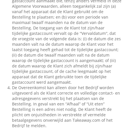
gastaccount aanmaakt die, tenzij anders vermeld in deze
Algemene Voorwaarden, alleen toegankelijk zal zijn (a)
vanaf het apparaat dat de Klant gebruikt om de
Bestelling te plaatsen; en (b) voor een periode van
maximaal twaalf maanden na de datum van de
Bestelling. De toegang van de Klant tot zijn/haar
tijdelijke gastaccount vervalt op de ''Vervaldatum'', dat
de vroegste van de volgende data is: (i) de datum die zes
maanden valt na de datum waarop de Klant voor het
laatst toegang heeft gehad tot de tijdelijke gastaccount;
(ii) de datum die twaalf maanden valt na de datum
waarop de tijdelijke gastaccount is aangemaakt; of (iii)
de datum waarop de Klant zich afmeldt bij zijn/haar
tijdelijke gastaccount, of de cache leegmaakt op het
apparaat dat de Klant gebruikte toen de tijdelijke
gastaccount werd aangemaakt.
De Overeenkomst kan alleen door het Bedrijf worden
uitgevoerd als de Klant correcte en volledige contact- en
adresgegevens verstrekt bij het plaatsen van de
Bestelling. In geval van een “Afhaal” of “Uit eten”
Bestelling is een adres niet nodig. De Klant heeft de
plicht om onjuistheden in verstrekte of vermelde
betaalgegevens onverwijld aan Takeaway.com of het
Bedrijf te melden.